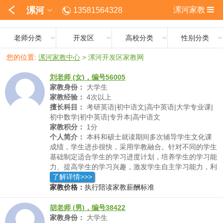
漯河
漯河家教
13581564328
老师分类
开发区
高校分类
性别分类
您的位置:
漯河家教中心
>
漯河开发区家教网
刘老师 (女)，编号56005
家教身份：
大学生
家教经验：
4次以上
擅长科目：
考研英语|初中语文|高中英语|大学专业课|
初中数学|初中英语|专升本|高中语文
家教积分：
1分
个人简介：
本科和硕士就读期间多次辅导学生文化课
成绩，学生进步很快，采用学教融合。针对不同的学生
基础制定适合学生的学习进度计划，培养学生的学习能
力、提高学生的学习兴趣，激发学生自主学习能力，利
用反转课堂的教学思路和形式来表达学习态度
了解详情>>>
家教价格：
执行陪读家教薪酬标准
胡老师 (男)，编号38422
家教身份：
大学生