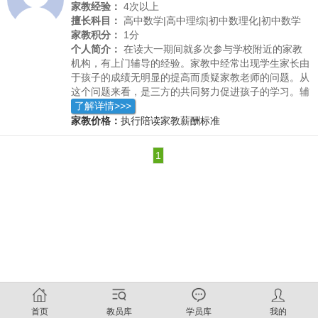
家教经验：
4次以上
擅长科目：
高中数学|高中理综|初中数理化|初中数学
家教积分：
1分
个人简介：
在读大一期间就多次参与学校附近的家教
机构，有上门辅导的经验。家教中经常出现学生家长由
于孩子的成绩无明显的提高而质疑家教老师的问题。从
这个问题来看，是三方的共同努力促进孩子的学习。辅
导老师良莠不齐，家长疏于监督，孩子不想学习。三者
了解详情>>>
都是孩子成绩提高的难题。做好家教老师的选择，教学
家教价格：
执行陪读家教薪酬标准
方法的选择以及家长的监督，和孩子心理沟通，方能提
高孩子的成绩。再者是部分家长对于在校大学生辅导老
1
师的不尊重，各个行业都是值得尊重的。
首页
教员库
学员库
我的