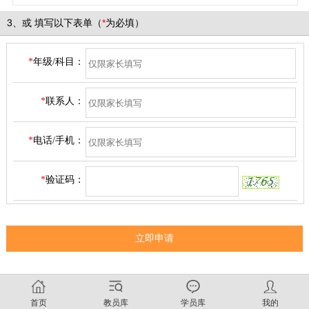
3、
或
填写以下表单（
*
为必填）
*
年级/科目：
*
联系人：
*
电话/手机：
*
验证码：
首页
教员库
学员库
我的