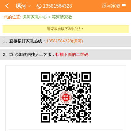
漯河
漯河家教
13581564328
您的位置:
漯河家教中心
>
漯河请家教
请家教有以下3种方法：
1、直接拨打家教热线：
13581564328(漯河)
2、
或
添加微信找人工客服：
扫描下面的二维码