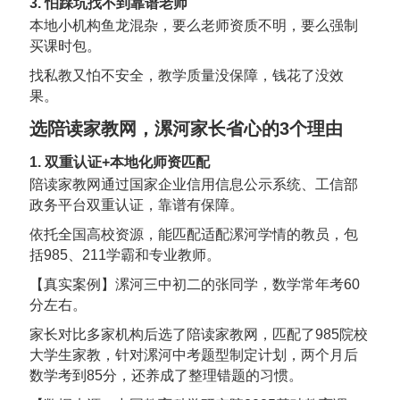
3. 怕踩坑找不到靠谱老师
本地小机构鱼龙混杂，要么老师资质不明，要么强制
买课时包。
找私教又怕不安全，教学质量没保障，钱花了没效
果。
选陪读家教网，漯河家长省心的3个理由
1. 双重认证+本地化师资匹配
陪读家教网通过国家企业信用信息公示系统、工信部
政务平台双重认证，靠谱有保障。
依托全国高校资源，能匹配适配漯河学情的教员，包
括985、211学霸和专业教师。
【真实案例】漯河三中初二的张同学，数学常年考60
分左右。
家长对比多家机构后选了陪读家教网，匹配了985院校
大学生家教，针对漯河中考题型制定计划，两个月后
数学考到85分，还养成了整理错题的习惯。